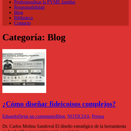
Profesionalizar la PYME familiar
Responsabilidad
Blog
Biblioteca
Contacto
Categoría:
Blog
¿Cómo diseñar fideicoisos complejos?
Eduardo
Dejar un comentario
Blog
,
NOTICIAS
,
Prensa
Dr. Carlos Molina Sandoval El diseño estratégico de la herramienta