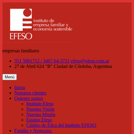
Saltar
al
contenido
empresas familiares
351 5901712 / 3467 64-3721
efeso@efeso.com.ar
27 de Abril 624 "B"
Ciudad de Córdoba, Argentina
Menú
Inicio
Nuestros clientes
Quienes somos
Instituto Efeso
Nuestra Visión
Nuestra Misión
Equipo Efeso
Código de Ética del Instituto EFESO
Familia y Negocios.