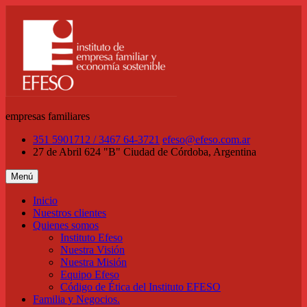
Saltar
al
contenido
empresas familiares
351 5901712 / 3467 64-3721
efeso@efeso.com.ar
27 de Abril 624 "B"
Ciudad de Córdoba, Argentina
Menú
Inicio
Nuestros clientes
Quienes somos
Instituto Efeso
Nuestra Visión
Nuestra Misión
Equipo Efeso
Código de Ética del Instituto EFESO
Familia y Negocios.