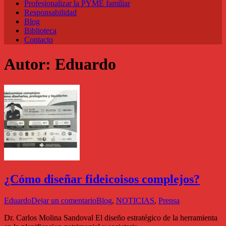
Profesionalizar la PYME familiar
Responsabilidad
Blog
Biblioteca
Contacto
Autor:
Eduardo
¿Cómo diseñar fideicoisos complejos?
Eduardo
Dejar un comentario
Blog
,
NOTICIAS
,
Prensa
Dr. Carlos Molina Sandoval El diseño estratégico de la herramienta