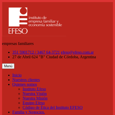
Saltar
al
contenido
empresas familiares
351 5901712 / 3467 64-3721
efeso@efeso.com.ar
27 de Abril 624 "B"
Ciudad de Córdoba, Argentina
Menú
Inicio
Nuestros clientes
Quienes somos
Instituto Efeso
Nuestra Visión
Nuestra Misión
Equipo Efeso
Código de Ética del Instituto EFESO
Familia y Negocios.