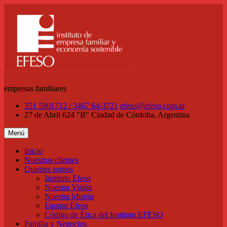
Saltar
al
contenido
empresas familiares
351 5901712 / 3467 64-3721
efeso@efeso.com.ar
27 de Abril 624 "B"
Ciudad de Córdoba, Argentina
Menú
Inicio
Nuestros clientes
Quienes somos
Instituto Efeso
Nuestra Visión
Nuestra Misión
Equipo Efeso
Código de Ética del Instituto EFESO
Familia y Negocios.