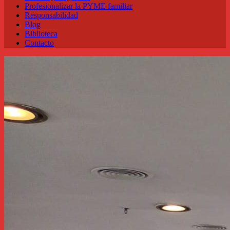
Profesionalizar la PYME familiar
Responsabilidad
Blog
Biblioteca
Contacto
Anterior
Siguiente